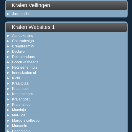
Kralen Veilingen
Justbeads
Kralen Websites 1
Aandeketting
Chiaradesign
Creadream.nl
Dedaver
Dekralendoos
Goodlivesbeads
Hetsteenenhuis
Ireneskralen.nl
Kichi
Kraaltotaal
Kralen.com
Kralenkraam
Kralenpost
Kralenshop
Maminjo
Mar-Joa
Margo`s collection
Monamie
Pearlmania