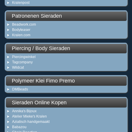
Kralenpost
Patronenen Sieraden
Beadwork.com
Bodyteaser
Kralen.com
Piercing / Body Sieraden
Piercingwinkel
Tagcompany
Wildcat
Polymeer Klei Fimo Premo
DMBeads
Sieraden Online Kopen
Annika's Bijoux
Atelier Mieke's Kralen
Aziatisch handgemaakt
Babazou