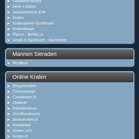
Goodlives beads
Irene´s kralen
Jewelzenmore-Elst
Kralen
Kralenatelier-Eindhoven
Kralenkraam
Pipoos - BeNeLux
Uniek in Apeldoorn - Apeldoorn
Mannen Sieraden
No Mess
Online Kralen
Blingsieraden
Chiaradesign
Creadream.nl
Dedaver
Dekralendoos
Goodlivesbeads
Ireneskralen.nl
Kraaltotaal
Kralen.com
Kralen.nl