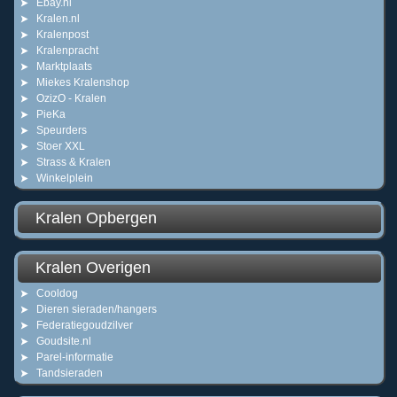
Ebay.nl
Kralen.nl
Kralenpost
Kralenpracht
Marktplaats
Miekes Kralenshop
OzizO - Kralen
PieKa
Speurders
Stoer XXL
Strass & Kralen
Winkelplein
Kralen Opbergen
Kralen Overigen
Cooldog
Dieren sieraden/hangers
Federatiegoudzilver
Goudsite.nl
Parel-informatie
Tandsieraden