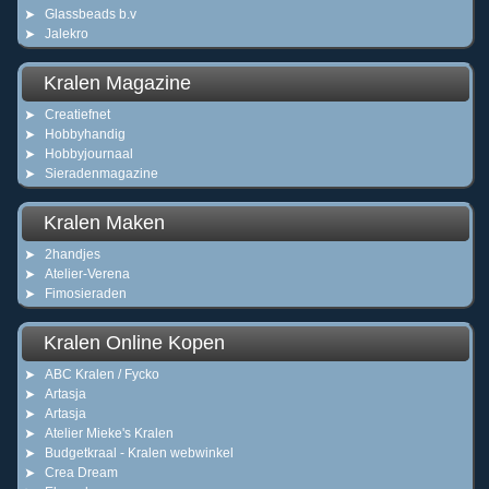
Glassbeads b.v
Jalekro
Kralen Magazine
Creatiefnet
Hobbyhandig
Hobbyjournaal
Sieradenmagazine
Kralen Maken
2handjes
Atelier-Verena
Fimosieraden
Kralen Online Kopen
ABC Kralen / Fycko
Artasja
Artasja
Atelier Mieke's Kralen
Budgetkraal - Kralen webwinkel
Crea Dream