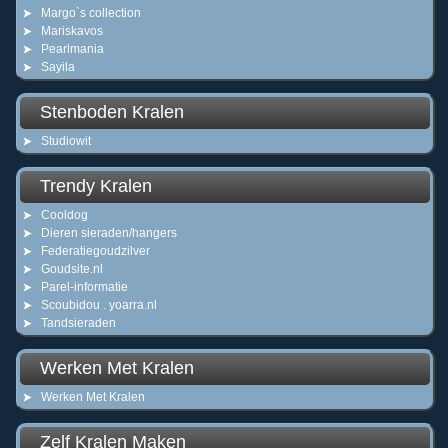
Margo`s collection
Mariskavos
Pearlmania
Sayila
Stenboden Kralen
Studiowit
Trendy Kralen
Cooldog
Dieren sieraden/hangers
Federatiegoudzilver
Goudsite.nl
Parel-informatie
Scoubidou . yoarra.nl
Tandsieraden
Werken Met Kralen
Werken Met Kralen
Zelf Kralen Maken