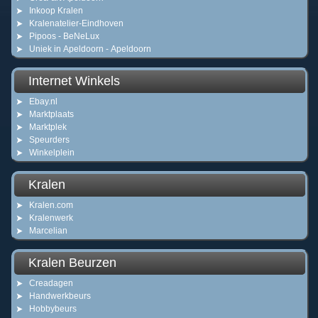
Inkoop Kralen
Kralenatelier-Eindhoven
Pipoos - BeNeLux
Uniek in Apeldoorn - Apeldoorn
Internet Winkels
Ebay.nl
Marktplaats
Marktplek
Speurders
Winkelplein
Kralen
Kralen.com
Kralenwerk
Marcelian
Kralen Beurzen
Creadagen
Handwerkbeurs
Hobbybeurs