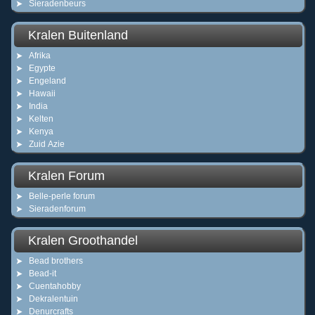
Sieradenbeurs
Kralen Buitenland
Afrika
Egypte
Engeland
Hawaii
India
Kelten
Kenya
Zuid Azie
Kralen Forum
Belle-perle forum
Sieradenforum
Kralen Groothandel
Bead brothers
Bead-it
Cuentahobby
Dekralentuin
Denurcrafts