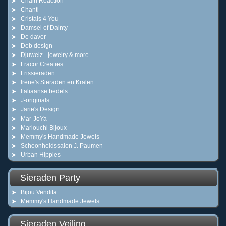
Chain Reaction
Chanti
Cristals 4 You
Damsel of Dainty
De daver
Deb design
Djuwelz - jewelry & more
Fracor Creaties
Frissieraden
Irene's Sieraden en Kralen
Italiaanse bedels
J-originals
Jarie's Design
Mar-JoYa
Marlouchi Bijoux
Memmy's Handmade Jewels
Schoonheidssalon J. Paumen
Urban Hippies
Sieraden Party
Bijou Vendita
Memmy's Handmade Jewels
Sieraden Veiling