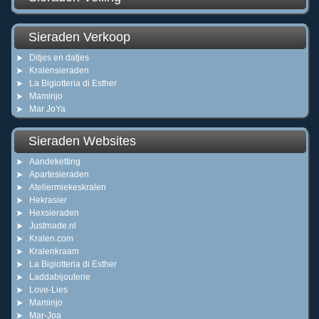
Sieraden Verkoop
Ditjes en datjes
Kralensieraden
La Bigiotteria di Esther
Maminjo
Mar JoYa
Sieraden Websites
Aandeketting
Apartesieraden
Ateliermiekeskralen
Hekrasier
Hexsieraden
Justmade.nl
Kralen.com
Kralenkraam
La Bigiotteria di Esther
Laddabijouterie
Love-Lies
Maminjo
Mar-Joa