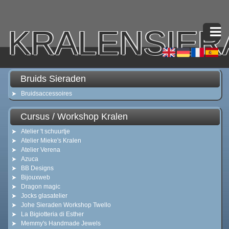
KRALENSIER
Bruids Sieraden
Bruidsaccessoires
Cursus / Workshop Kralen
Atelier 't schuurtje
Atelier Mieke's Kralen
Atelier Verena
Azuca
BB Designs
Bijouxweb
Dragon magic
Jocks glasatelier
Johe Sieraden Workshop Twello
La Bigiotteria di Esther
Memmy's Handmade Jewels