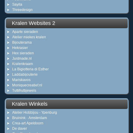
Sayila
Threedesign
Kralen Websites 2
Aparte sieraden
Atelier miekes kralen
Bijouterama
Hekrasier
Hex sieraden
Justmade.nl
Kralenkraam
La Bigiotteria di Esther
Laddabijouterie
Mariskavos
Moniquecreatief.nl
Tuttifruttijewels
Kralen Winkels
Atelier Hobbijou - Ypenburg
Bruinink - Amsterdam
Crea-art Apeldoorn
De daver