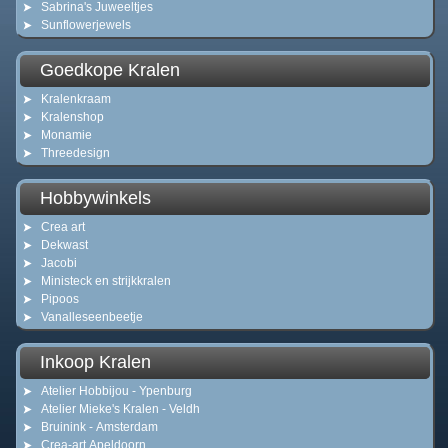
Sabrina's Juweeltjes
Sunflowerjewels
Goedkope Kralen
Kralenkraam
Kralenshop
Monamie
Threedesign
Hobbywinkels
Crea art
Dekwast
Jacobi
Ministeck en strijkkralen
Pipoos
Vanalleseenbeetje
Inkoop Kralen
Atelier Hobbijou - Ypenburg
Atelier Mieke's Kralen - Veldh
Bruinink - Amsterdam
Crea-art Apeldoorn