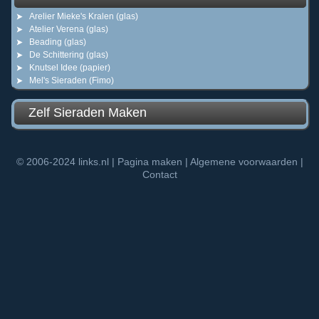
Arelier Mieke's Kralen (glas)
Atelier Verena (glas)
Beading (glas)
De Schittering (glas)
Knutsel Idee (papier)
Mel's Sieraden (Fimo)
Zelf Sieraden Maken
© 2006-2024
links.nl
|
Pagina maken
|
Algemene voorwaarden
|
Contact